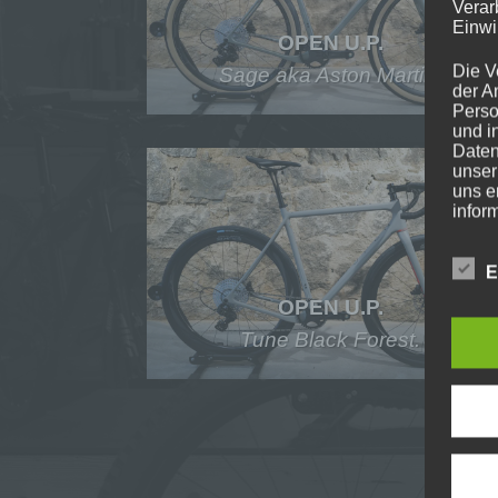
Verar
Einwi
OPEN U.P.
Die V
Sage aka Aston Martin.
der A
Perso
und i
Daten
unser
uns e
infor
Daten
E
Wir h
und o
OPEN U.P.
lücke
perso
Tune Black Forest.
Inter
aufwe
Aus d
perso
telef
Begr