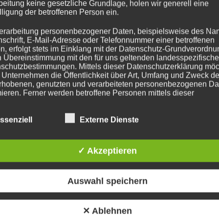
beitung keine gesetzliche Grundlage, holen wir generell eine
lligung der betroffenen Person ein.
OPEN U.P.
erarbeitung personenbezogener Daten, beispielsweise des Na
Graphite.
nschrift, E-Mail-Adresse oder Telefonnummer einer betroffenen
n, erfolgt stets im Einklang mit der Datenschutz-Grundverordnu
n Übereinstimmung mit den für uns geltenden landesspezifisch
schutzbestimmungen. Mittels dieser Datenschutzerklärung mö
 Unternehmen die Öffentlichkeit über Art, Umfang und Zweck de
rhobenen, genutzten und verarbeiteten personenbezogenen Da
mieren. Ferner werden betroffene Personen mittels dieser
schutzerklärung über die ihnen zustehenden Rechte aufgeklärt
ssenziell
Externe Dienste
aben als für die Verarbeitung Verantwortlicher zahlreiche techn
rganisatorische Maßnahmen umgesetzt, um einen möglichst
OPEN U.P.P.E.R.
nlosen Schutz der über diese Internetseite verarbeiteten
nenbezogenen Daten sicherzustellen. Dennoch können
Beast.
✓ Akzeptieren
netbasierte Datenübertragungen grundsätzlich Sicherheitslücke
isen, sodass ein absoluter Schutz nicht gewährleistet werden k
iesem Grund steht es jeder betroffenen Person frei,
Auswahl speichern
nenbezogene Daten auch auf alternativen Wegen, beispielswe
onisch, an uns zu übermitteln.
iffsbestimmungen
✕ Ablehnen