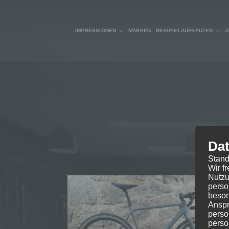
Zum
Inhalt
springen
IMPRESSIONEN
MARKEN
BEISPIELAUFBAUTEN
A
Dat
Stand
Wir f
Nutzu
perso
beson
Anspr
perso
perso