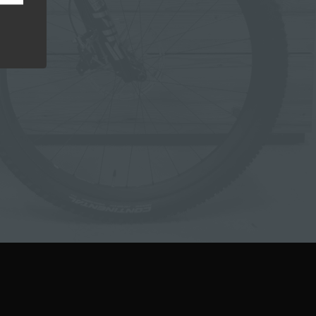
 den
e
nsere
 Um
er, zu
en
en,