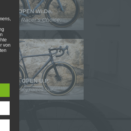
OPEN Wi.De.
mens,
The Racer’s Choice.
ng
en
chte
r von
ten
.
ische
OPEN U.P.
A boy named Sue.
n
ann.
ise