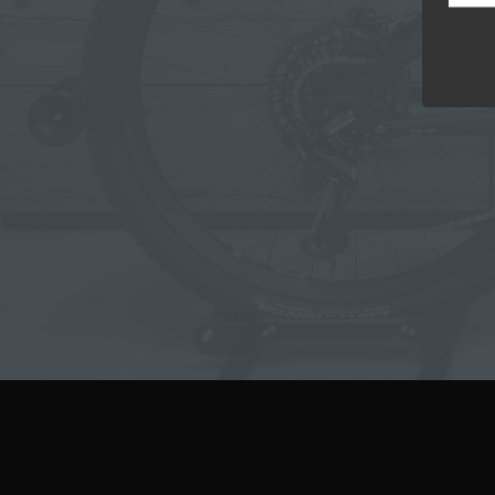
Die D
Europ
Daten
Daten
Kunde
dies 
Begrif
Wir v
folge
a) p
Perso
ident
„betro
Perso
Zuord
Stand
beson
genet
Identi