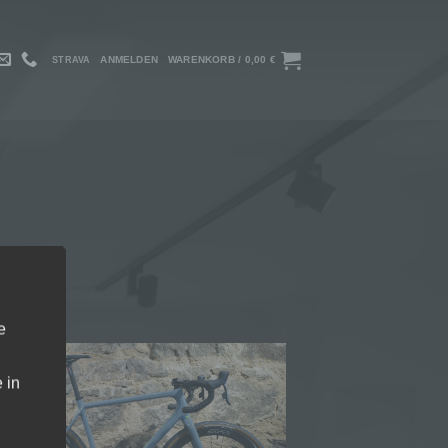
ANMELDEN
WARENKORB /
0,00
€
STRAVA
e
 in