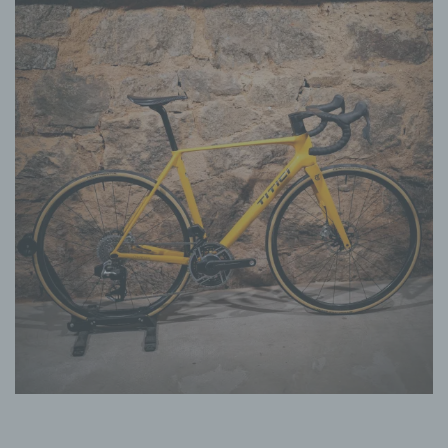
personenbezogener Daten in einer Weise, auf
welche die personenbezogenen Daten ohne
Hinzuziehung zusätzlicher Informationen nicht
mehr einer spezifischen betroffenen Person
zugeordnet werden können, sofern diese
zusätzlichen Informationen gesondert aufbewahrt
werden und technischen und organisatorischen
Maßnahmen unterliegen, die gewährleisten, dass
die personenbezogenen Daten nicht einer
identifizierten oder identifizierbaren natürlichen
Person zugewiesen werden.
g) Verantwortlicher oder für die Verarbeitung
Verantwortlicher
Verantwortlicher oder für die Verarbeitung
Verantwortlicher ist die natürliche oder juristische
Person, Behörde, Einrichtung oder andere Stelle,
die allein oder gemeinsam mit anderen über die
Zwecke und Mittel der Verarbeitung von
personenbezogenen Daten entscheidet. Sind die
Zwecke und Mittel dieser Verarbeitung durch das