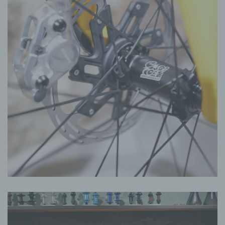
gespeicherter personenbezogener Daten mit dem
Ziel, ihre künftige Verarbeitung einzuschränken.
e) Profiling
Profiling ist jede Art der automatisierten
Verarbeitung personenbezogener Daten, die darin
besteht, dass diese personenbezogenen Daten
verwendet werden, um bestimmte persönliche
Aspekte, die sich auf eine natürliche Person
beziehen, zu bewerten, insbesondere, um Aspekte
bezüglich Arbeitsleistung, wirtschaftlicher Lage,
Gesundheit, persönlicher Vorlieben, Interessen,
Zuverlässigkeit, Verhalten, Aufenthaltsort oder
Ortswechsel dieser natürlichen Person zu
analysieren oder vorherzusagen.
f) Pseudonymisierung
Pseudonymisierung ist die Verarbeitung