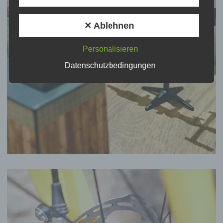
Verarbeitung Verantwortlichen verarbeitet werden.
✕ Ablehnen
c) Verarbeitung
Personalisieren
Verarbeitung ist jeder mit oder ohne Hilfe
Datenschutzbedingungen
automatisierter Verfahren ausgeführte Vorgang
oder jede solche Vorgangsreihe im
Zusammenhang mit personenbezogenen Daten
wie das Erheben, das Erfassen, die Organisation,
das Ordnen, die Speicherung, die Anpassung oder
Veränderung, das Auslesen, das Abfragen, die
Verwendung, die Offenlegung durch Übermittlung,
Verbreitung oder eine andere Form der
Bereitstellung, den Abgleich oder die Verknüpfung,
die Einschränkung, das Löschen oder die
Vernichtung.
d) Einschränkung der Verarbeitung
Einschränkung der Verarbeitung ist die Markierung