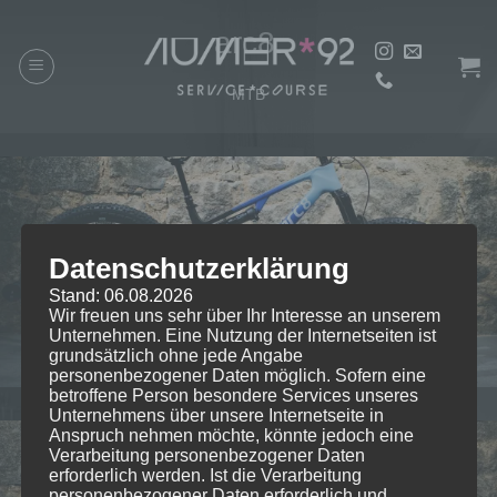
Zum
arc8.
Inhalt
springen
MTB
Datenschutzerklärung
Stand: 06.08.2026
Wir freuen uns sehr über Ihr Interesse an unserem
arc8 Essential
Unternehmen. Eine Nutzung der Internetseiten ist
The Essence.
grundsätzlich ohne jede Angabe
personenbezogener Daten möglich. Sofern eine
betroffene Person besondere Services unseres
Unternehmens über unsere Internetseite in
Anspruch nehmen möchte, könnte jedoch eine
Verarbeitung personenbezogener Daten
erforderlich werden. Ist die Verarbeitung
personenbezogener Daten erforderlich und